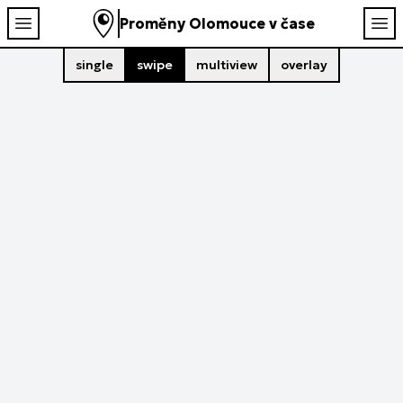
Proměny Olomouce v čase
single
swipe
multiview
overlay